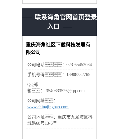
联系海角官网首页登录
入口
重庆海角社区下载科技发展有
限公司
公司电话：023-65453084
手机号码：13908332765
QQ邮
箱： 3540333526@qq.com
公司网址：
www.chinajingbao.com
公司地址：重庆市九龙坡区科
城路68号13-5号